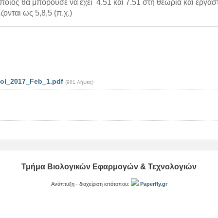
οιος θα μπορούσε να έχει 4.51 και 7.51 στη θεωρία και εργαστ
ονται ως 5,8,5 (π.χ.)
ol_2017_Feb_1.pdf
(981 Λήψεις)
Τμήμα Βιολογικών Εφαρμογών & Τεχνολογιών
Ανάπτυξη - διαχείριση ιστότοπου:
Paperfly.gr